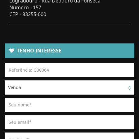
Logradouro -
Rua Deodoro da Fonseca
Número -
157
CEP -
83255-000
TENHO INTERESSE
Venda