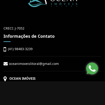
CRECI: J-7052
Informações de Contato
(41) 98483-3239
oceanimoveislitoral@gmail.com
OCEAN IMÓVEIS
Avenida Sebastião Caboto, Nº 9288, Sala 5,
Balneário Shangri-lá
Pontal do Paraná - PR
CEP: 83255-000