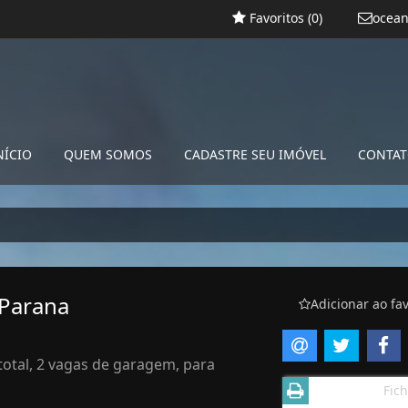
Favoritos (
0
)
ocean
NÍCIO
QUEM SOMOS
CADASTRE SEU IMÓVEL
CONTA
 Parana
Adicionar ao fav
total, 2 vagas de garagem, para
Fich