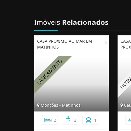
Imóveis
Relacionados
CASA PROXIMO AO MAR EM
CASA
MATINHOS
PROX
Monções - Matinhos
Céu
2
2
1