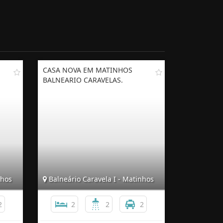
CASA NOVA EM MATINHOS
BALNEARIO CARAVELAS.
nhos
Balneário Caravela I - Matinhos
2
2
2
2