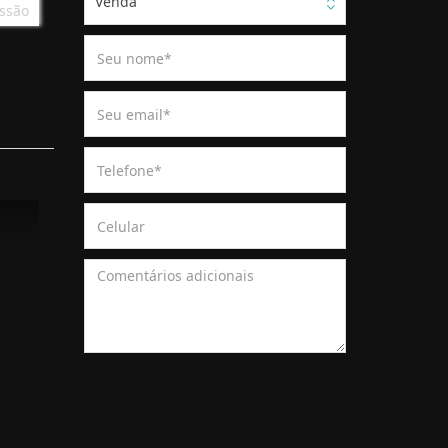
Venda
ssão