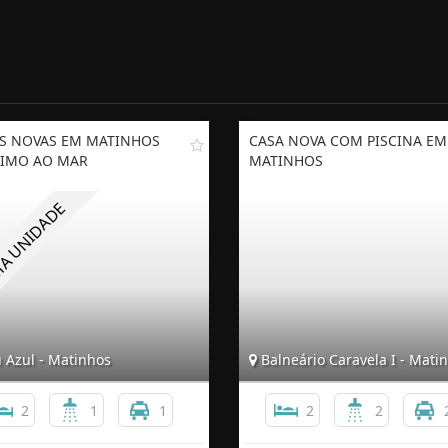
S NOVAS EM MATINHOS
CASA NOVA COM PISCINA EM
IMO AO MAR
MATINHOS
 Azul - Matinhos
Balneário Caravela I - Mati
2
1
1
2
2