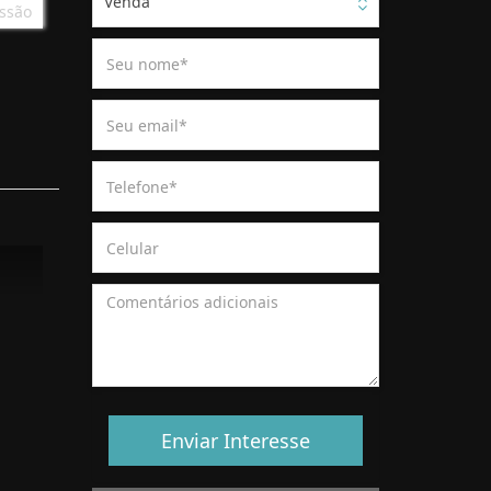
Venda
ssão