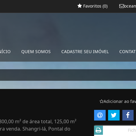
Favoritos (
0
)
ocean
NÍCIO
QUEM SOMOS
CADASTRE SEU IMÓVEL
CONTA
Adicionar ao fav
00,00 m² de área total, 125,00 m²
ra venda. Shangri-lá, Pontal do
Fich